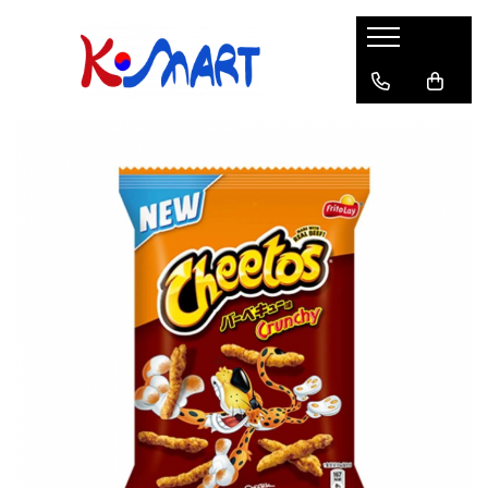
Ramyunㅣ라면
Snacksㅣ과자
Sosuriㅣ소스
Gata Preparatㅣ가공식품
Ingredienteㅣ재료
K-POPㅣ케이팝
Băuturiㅣ음료
Deserturiㅣ디저트
Pungă
Chips
Sos de Soia
Orez
Pastă
BTS
Soda
Biscuiți
Cupă
Crackers
Sos pentru Marinat
Alge
Condimente
ATEEZ
Suc
Prăjituri
Alge
Sos Picant
Altele
Făină
Black Pink
Cafea
Mochi
Gustări Tradiționale
Altele
Garnituri
Mix
IU
Ceai
Bomboane
Bază de Supă
Kimchi
KEY
Clasic
Caramele
Altele
Borcan
Jeleuri
Instant
Curry
Ciocolate
Perle de Tapioca
Orez
Cotton Candy
Alcoolice
Uleiuri
Guma de mestecat
Lapte
Migdale