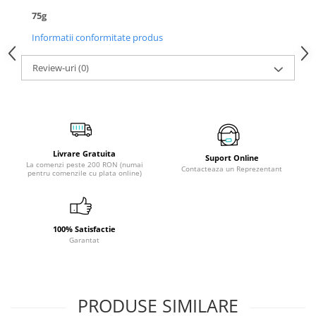
75g
Informatii conformitate produs
Review-uri
(0)
Livrare Gratuita
Suport Online
La comenzi peste 200 RON (numai
Contacteaza un Reprezentant
pentru comenzile cu plata online)
100% Satisfactie
Garantat
PRODUSE SIMILARE