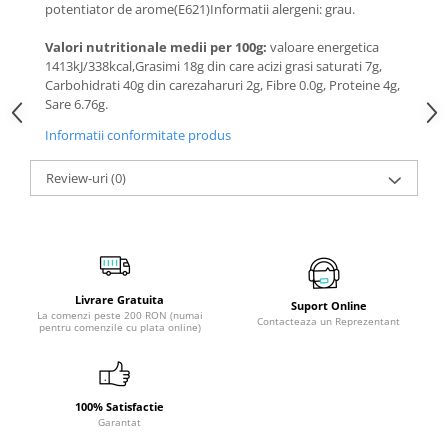
potentiator de arome(E621)Informatii alergeni: grau.
Valori nutritionale medii per 100g:
valoare energetica
1413kJ/338kcal,Grasimi 18g din care acizi grasi saturati 7g,
Carbohidrati 40g din carezaharuri 2g, Fibre 0.0g, Proteine 4g,
Sare 6.76g.
Informatii conformitate produs
Review-uri
(0)
Livrare Gratuita
Suport Online
La comenzi peste 200 RON (numai
Contacteaza un Reprezentant
pentru comenzile cu plata online)
100% Satisfactie
Garantat