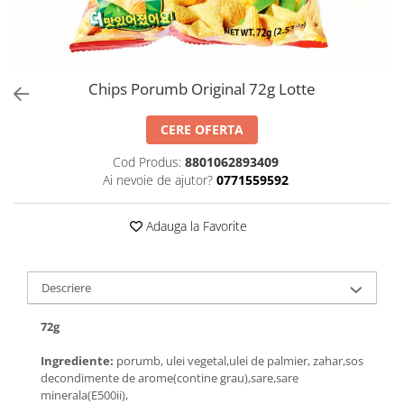
Chips Porumb Original 72g Lotte
CERE OFERTA
Cod Produs:
8801062893409
Ai nevoie de ajutor?
0771559592
Adauga la Favorite
Descriere
72g
Ingrediente:
porumb, ulei vegetal,ulei de palmier, zahar,sos
decondimente de arome(contine grau),sare,sare
minerala(E500ii),