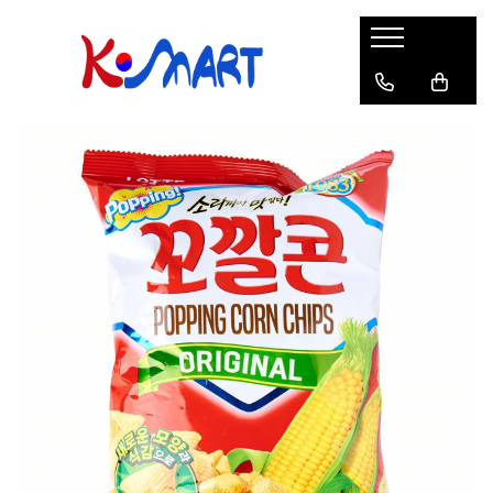
Ramyunㅣ라면
Snacksㅣ과자
Sosuriㅣ소스
Gata Preparatㅣ가공식품
Ingredienteㅣ재료
K-POPㅣ케이팝
Băuturiㅣ음료
Deserturiㅣ디저트
Pungă
Chips
Sos de Soia
Orez
Pastă
BTS
Soda
Biscuiți
Cupă
Crackers
Sos pentru Marinat
Alge
Condimente
ATEEZ
Suc
Prăjituri
Alge
Sos Picant
Altele
Făină
Black Pink
Cafea
Mochi
Gustări Tradiționale
Altele
Garnituri
Mix
IU
Ceai
Bomboane
Bază de Supă
Kimchi
KEY
Clasic
Caramele
Altele
Borcan
Jeleuri
Instant
Curry
Ciocolate
Perle de Tapioca
Orez
Cotton Candy
Alcoolice
Uleiuri
Guma de mestecat
Lapte
Migdale