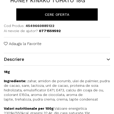
HONEY KINAKO TOHATO 18G
CERE OFERTA
Cod Produs:
4549660885122
Ai nevoie de ajutor?
0771559592
Adauga la Favorite
Descriere
18g
Ingrediente:
zahar, amidon de porumb, ulei de palmier, pudra
de cacao, sare, lactoza, unt de cacao, proteina de soia
hidrolizata, emulsificator E471, E473, calciu din coaja de ou,
colorant E150a, aroma de ciocolata, aroma de
lapte, trehaloza, pudra crema, crema, lapte condensat
Valori nutritionale per 100g
:Valoare energetica
2301kj/550kcal, grasimi 32.4g, din care saturate 10g,