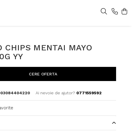
O CHIPS MENTAI MAYO
0G YY
CERE OFERTA
903084404220
Ai nevoie de ajutor?
0771559592
avorite