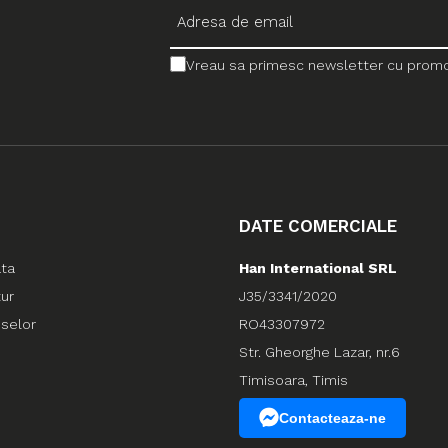
Vreau sa primesc newsletter cu promotii
DATE COMERCIALE
ata
Han International SRL
tur
J35/3341/2020
uselor
RO43307972
Str. Gheorghe Lazar, nr.6
Timisoara, Timis
Contacteaza-ne