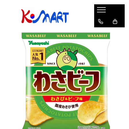
Ramyunㅣ라면
Snacksㅣ과자
Sosuriㅣ소스
Gata Preparatㅣ가공식품
Ingredienteㅣ재료
K-POPㅣ케이팝
Băuturiㅣ음료
Deserturiㅣ디저트
Pungă
Chips
Sos de Soia
Orez
Pastă
BTS
Soda
Biscuiți
Cupă
Crackers
Sos pentru Marinat
Alge
Condimente
ATEEZ
Suc
Prăjituri
Alge
Sos Picant
Altele
Făină
Black Pink
Cafea
Mochi
Gustări Tradiționale
Altele
Garnituri
Mix
IU
Ceai
Bomboane
Bază de Supă
Kimchi
KEY
Clasic
Caramele
Altele
Borcan
Jeleuri
Instant
Curry
Ciocolate
Perle de Tapioca
Orez
Cotton Candy
Alcoolice
Uleiuri
Guma de mestecat
Lapte
Migdale