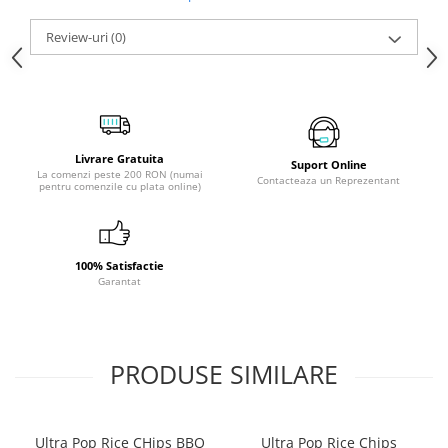
Review-uri
(0)
Livrare Gratuita
Suport Online
La comenzi peste 200 RON (numai
Contacteaza un Reprezentant
pentru comenzile cu plata online)
100% Satisfactie
Garantat
PRODUSE SIMILARE
Ultra Pop Rice CHips BBQ
Ultra Pop Rice Chips