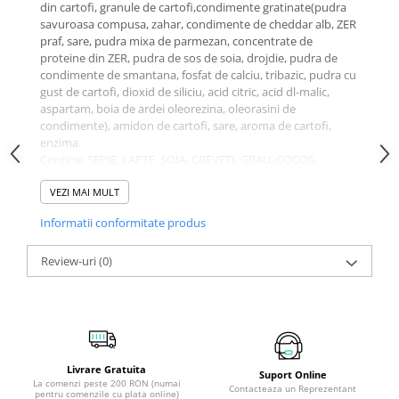
din cartofi, granule de cartofi,condimente gratinate(pudra
savuroasa compusa, zahar, condimente de cheddar alb, ZER
praf, sare, pudra mixa de parmezan, concentrate de
proteine din ZER, pudra de sos de soia, drojdie, pudra de
condimente de smantana, fosfat de calciu, tribazic, pudra cu
gust de cartofi, dioxid de siliciu, acid citric, acid dl-malic,
aspartam, boia de ardei oleorezina, oleorasini de
condimente), amidon de cartofi, sare, aroma de cartofi,
enzima.
Conține: SEPIE, LAPTE, SOIA, CREVETI, GRAU, COCOS.
Valori Nutritionale Medii per 50g
VEZI MAI MULT
: 270kcal, Grasimi 16g
din care acizi grasi saturati 6g, Carbohidrati 30g din care
Informatii conformitate produs
zaharuri 1g, Proteine 2g, Sodiu 280mg
Review-uri
(0)
Livrare Gratuita
Suport Online
La comenzi peste 200 RON (numai
Contacteaza un Reprezentant
pentru comenzile cu plata online)