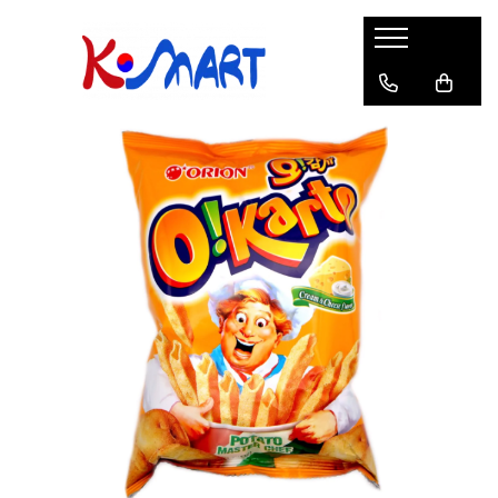
Ramyunㅣ라면
Snacksㅣ과자
Sosuriㅣ소스
Gata Preparatㅣ가공식품
Ingredienteㅣ재료
K-POPㅣ케이팝
Băuturiㅣ음료
Deserturiㅣ디저트
Pungă
Chips
Sos de Soia
Orez
Pastă
BTS
Soda
Biscuiți
Cupă
Crackers
Sos pentru Marinat
Alge
Condimente
ATEEZ
Suc
Prăjituri
Alge
Sos Picant
Altele
Făină
Black Pink
Cafea
Mochi
Gustări Tradiționale
Altele
Garnituri
Mix
IU
Ceai
Bomboane
Bază de Supă
Kimchi
KEY
Clasic
Caramele
Altele
Borcan
Jeleuri
Instant
Curry
Ciocolate
Perle de Tapioca
Orez
Cotton Candy
Alcoolice
Uleiuri
Guma de mestecat
Lapte
Migdale