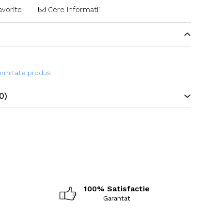
avorite
Cere informatii
formitate produs
0)
100% Satisfactie
Garantat