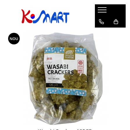
Ramyunㅣ라면
Snacksㅣ과자
Sosuriㅣ소스
Gata Preparatㅣ가공식품
Ingredienteㅣ재료
K-POPㅣ케이팝
Băuturiㅣ음료
Deserturiㅣ디저트
Pungă
Chips
Sos de Soia
Orez
Pastă
BTS
Soda
Biscuiți
NOU
Cupă
Crackers
Sos pentru Marinat
Alge
Condimente
ATEEZ
Suc
Prăjituri
Alge
Sos Picant
Altele
Făină
Black Pink
Cafea
Mochi
Gustări Tradiționale
Altele
Garnituri
Mix
IU
Ceai
Bomboane
Bază de Supă
Kimchi
KEY
Clasic
Caramele
Altele
Borcan
Jeleuri
Instant
Curry
Ciocolate
Perle de Tapioca
Orez
Cotton Candy
Alcoolice
Uleiuri
Guma de mestecat
Lapte
Migdale