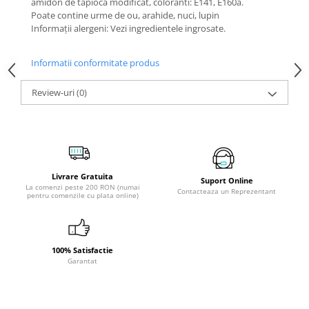
amidon de tapioca modificat, coloranti: E141, E160a.
Poate contine urme de ou, arahide, nuci, lupin
Informații alergeni: Vezi ingredientele ingrosate.
Informatii conformitate produs
Review-uri
(0)
Livrare Gratuita
Suport Online
La comenzi peste 200 RON (numai
Contacteaza un Reprezentant
pentru comenzile cu plata online)
100% Satisfactie
Garantat