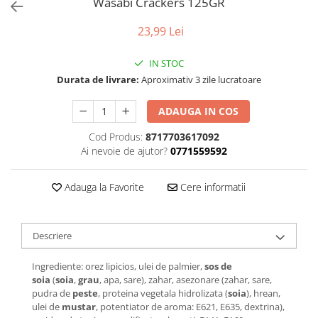
Wasabi Crackers 125GR
23,99 Lei
IN STOC
Durata de livrare:
Aproximativ 3 zile lucratoare
ADAUGA IN COS
Cod Produs:
8717703617092
Ai nevoie de ajutor?
0771559592
Adauga la Favorite
Cere informatii
Descriere
Ingrediente: orez lipicios, ulei de palmier,
sos de
soia
(
soia
,
grau
, apa, sare), zahar, asezonare (zahar, sare,
pudra de
peste
, proteina vegetala hidrolizata (
soia
), hrean,
ulei de
mustar
, potentiator de aroma: E621, E635, dextrina),