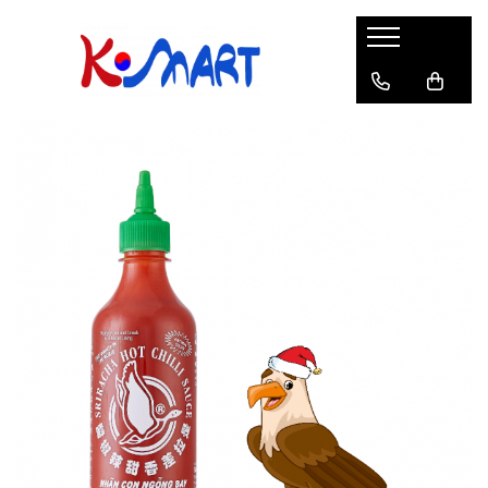
Ramyunㅣ라면
Snacksㅣ과자
Sosuriㅣ소스
Gata Preparatㅣ가공식품
Ingredienteㅣ재료
K-POPㅣ케이팝
Băuturiㅣ음료
Deserturiㅣ디저트
Pungă
Chips
Sos de Soia
Orez
Pastă
BTS
Soda
Biscuiți
Cupă
Crackers
Sos pentru Marinat
Alge
Condimente
ATEEZ
Suc
Prăjituri
Alge
Sos Picant
Altele
Făină
Black Pink
Cafea
Mochi
Gustări Tradiționale
Altele
Garnituri
Mix
IU
Ceai
Bomboane
Bază de Supă
Kimchi
KEY
Clasic
Caramele
Altele
Borcan
Jeleuri
Instant
Curry
Ciocolate
Perle de Tapioca
Orez
Cotton Candy
Alcoolice
Uleiuri
Guma de mestecat
Lapte
Migdale