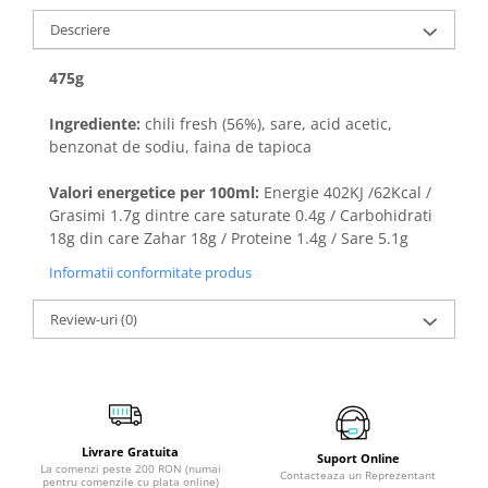
Descriere
475g
Ingrediente:
chili fresh (56%), sare, acid acetic,
benzonat de sodiu, faina de tapioca
Valori energetice per 100ml:
Energie 402KJ /62Kcal /
Grasimi 1.7g dintre care saturate 0.4g / Carbohidrati
18g din care Zahar 18g / Proteine 1.4g / Sare 5.1g
Informatii conformitate produs
Review-uri
(0)
Livrare Gratuita
Suport Online
La comenzi peste 200 RON (numai
Contacteaza un Reprezentant
pentru comenzile cu plata online)