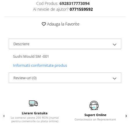
Cod Produs:
6928317773094
Ai nevoie de ajutor?
0771559592
Adauga la Favorite
Descriere
Sushi Mould SM -001
Informatii conformitate produs
Review-uri
(0)
Livrare Gratuita
Suport Online
La comenzi peste 200 RON (numai
Contacteaza un Reprezentant
pentru comenzile cu plata online)