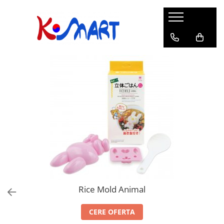
Ramyunㅣ라면
Snacksㅣ과자
Sosuriㅣ소스
Gata Preparatㅣ가공식품
Ingredienteㅣ재료
K-POPㅣ케이팝
Băuturiㅣ음료
Deserturiㅣ디저트
Pungă
Chips
Sos de Soia
Orez
Pastă
BTS
Soda
Biscuiți
Cupă
Crackers
Sos pentru Marinat
Alge
Condimente
ATEEZ
Suc
Prăjituri
Alge
Sos Picant
Altele
Făină
Black Pink
Cafea
Mochi
Gustări Tradiționale
Altele
Garnituri
Mix
IU
Ceai
Bomboane
Bază de Supă
Kimchi
KEY
Clasic
Caramele
Altele
Borcan
Jeleuri
Instant
Curry
Ciocolate
Perle de Tapioca
Orez
Cotton Candy
Alcoolice
Uleiuri
Guma de mestecat
Lapte
Rice Mold Animal
Migdale
CERE OFERTA