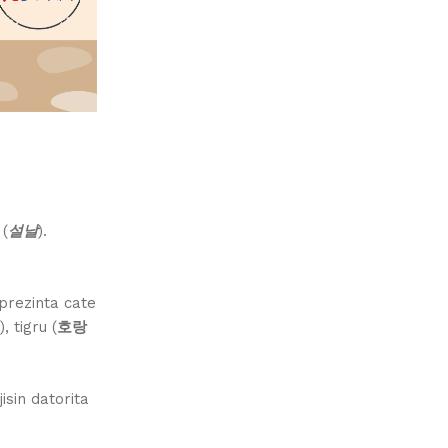
(
설날
).
eprezinta cate
), tigru (
호랑
jisin datorita