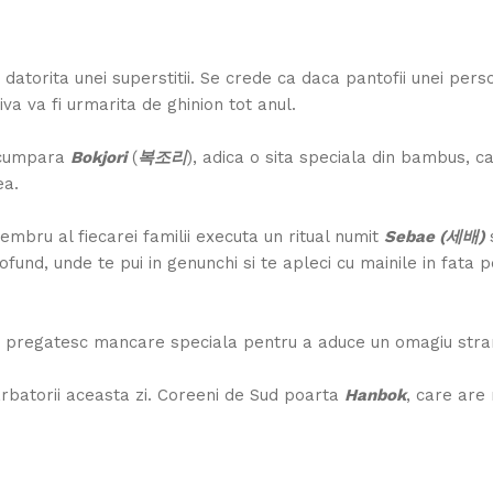
 datorita unei superstitii. Se crede ca daca pantofii unei pers
va va fi urmarita de ghinion tot anul.
a cumpara
Bokjori
(
복조리
), adica o sita speciala din bambus, ca
ea.
bru al fiecarei familii executa un ritual numit
Sebae (세배)
fund, unde te pui in genunchi si te apleci cu mainile in fata p
a pregatesc mancare speciala pentru a aduce un omagiu stra
rbatorii aceasta zi. Coreeni de Sud poarta
Hanbok
, care are