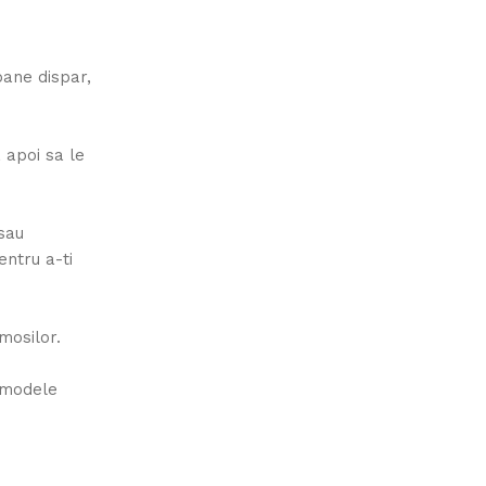
oane dispar,
 apoi sa le
sau
entru a-ti
mosilor.
 modele