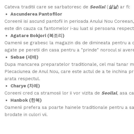
Cateva traditii care se sarbatoresc de
Seollal
(
설날
)
ar fi:
Ascunderea Pantofilor
Coreenii isi ascund pantofii in perioada Anului Nou Coreean,
este din cauza ca fantomelor i-au luat si persoana respecti
Agatare Bokjori (복조리)
Oamenii se grabesc la magazin dis de dimineata pentru 
agate pe peretii din casa pentru a "prinde" norocul si aver
Sebae (세배)
Dupa mancarea preparatelor traditionale, cel mai tanar mem
Plecaciunea de Anul Nou, care este actul de a te inchina pro
arata respectul.
Charye (차례
)
Coreeni cred ca stramosii lor ii vor vizita de
Seollal
, asa c
Hanbok (한복
)
Oamenii prefera sa poarte hainele traditionale pentru a sa
brodate in culori vii.