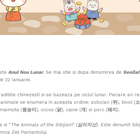
este
Anul Nou Lunar
. Se mai stie si dupa denumirea de
Seollal
e 22 Ianuarie.
aditiile chinezesti si se bazeaza pe ciclul lunar. Fiecare an r
 12 animale se enumera in aceasta ordine: sobolan (
쥐
), bivol (
소
 maimuta (
원숭이
), cocos (
닭
), caine (
개
) si porc (
돼지
).
 si "
The Animals of the Sibijisin
" (
십이지신
). Este denumit Sibi
mna Zeii Pamantului.