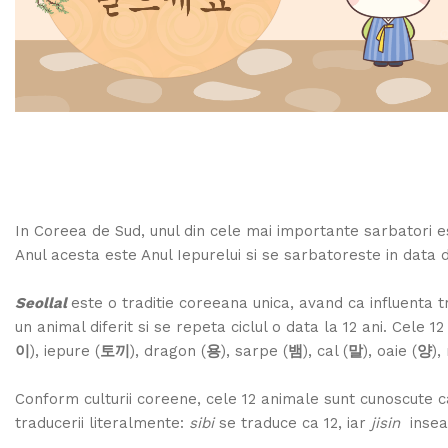
In Coreea de Sud, unul din cele mai importante sarbatori 
Anul acesta este Anul Iepurelui si se sarbatoreste in data d
Seollal
este o traditie coreeana unica, avand ca influenta tr
un animal diferit si se repeta ciclul o data la 12 ani. Cele
이
), iepure (
토끼
), dragon (
용
), sarpe (
뱀
), cal (
말
), oaie (
양
),
Conform culturii coreene, cele 12 animale sunt cunoscute ca
traducerii literalmente:
sibi
se traduce ca 12, iar
jisin
insea