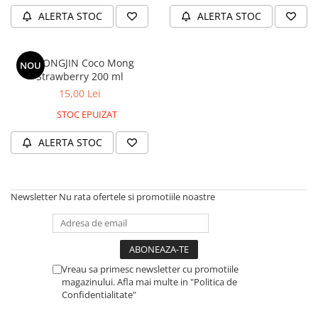
ALERTA STOC
ALERTA STOC
WOONGJIN Coco Mong
NOU
Strawberry 200 ml
15,00 Lei
STOC EPUIZAT
ALERTA STOC
Newsletter
Nu rata ofertele si promotiile noastre
Vreau sa primesc newsletter cu promotiile
magazinului. Afla mai multe in "Politica de
Confidentialitate"