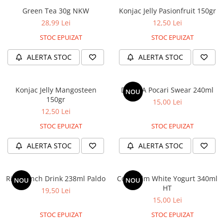
Green Tea 30g NKW
Konjac Jelly Pasionfruit 150gr
28,99 Lei
12,50 Lei
STOC EPUIZAT
STOC EPUIZAT
ALERTA STOC
ALERTA STOC
Konjac Jelly Mangosteen
DONGA Pocari Swear 240ml
NOU
150gr
15,00 Lei
12,50 Lei
STOC EPUIZAT
STOC EPUIZAT
ALERTA STOC
ALERTA STOC
Rice Punch Drink 238ml Paldo
Cocopalm White Yogurt 340ml
NOU
NOU
HT
19,50 Lei
15,00 Lei
STOC EPUIZAT
STOC EPUIZAT