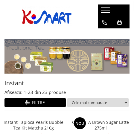
Ramyunㅣ라면
Snacksㅣ과자
Sosuriㅣ소스
Gata Preparatㅣ가공식품
Ingredienteㅣ재료
K-POPㅣ케이팝
Băuturiㅣ음료
Deserturiㅣ디저트
Pungă
Chips
Sos de Soia
Orez
Pastă
BTS
Soda
Biscuiți
Cupă
Crackers
Sos pentru Marinat
Alge
Condimente
ATEEZ
Suc
Prăjituri
Alge
Sos Picant
Altele
Făină
Black Pink
Cafea
Mochi
Gustări Tradiționale
Altele
Garnituri
Mix
IU
Ceai
Bomboane
Bază de Supă
Kimchi
KEY
Clasic
Caramele
Altele
Borcan
Jeleuri
Instant
Instant
Curry
Ciocolate
Afiseaza:
1-
23
din
23
produse
Perle de Tapioca
Orez
Cotton Candy
Alcoolice
FILTRE
Uleiuri
Guma de mestecat
Lapte
Migdale
Instant Tapioca Pearls Bubble
CANTATA Brown Sugar Latte
NOU
Tea Kit Matcha 210g
275ml