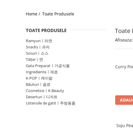
Home /
Toate Produsele
Toate 
TOATE PRODUSELE
Afiseaza:
Ramyunㅣ라면
Snacksㅣ과자
Sosuriㅣ소스
Tăițeiㅣ면
Gata Preparatㅣ가공식품
Curry Po
Ingredienteㅣ재료
K-POPㅣ케이팝
Băuturiㅣ음료
CosmeticeㅣK-Beauty
Deserturiㅣ디저트
ADAUG
Ustensile de gatitㅣ주방용품
Soju Pe