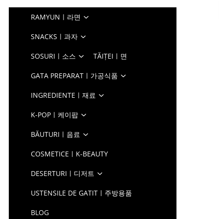
RAMYUNㅣ라면
SNACKSㅣ과자
SOSURIㅣ소스
TĂIȚEIㅣ면
GATA PREPARATㅣ가공식품
INGREDIENTEㅣ재료
K-POPㅣ케이팝
BĂUTURIㅣ음료
COSMETICEㅣK-BEAUTY
DESERTURIㅣ디저트
USTENSILE DE GATITㅣ주방용품
BLOG