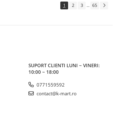
1
2
3
65
...
SUPORT CLIENTI
LUNI ~ VINERI:
10:00 ~ 18:00
0771559592
contact@k-mart.ro