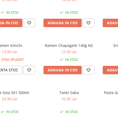
IN STOC
IN STOC
A IN COS
ADAUGA IN COS
ADAU
amen Kimchi
Ramen Chapagetti 140g NS
Sr
13,50 Lei
12,99 Lei
STOC EPUIZAT
IN STOC
ERTA STOC
ADAUGA IN COS
ADAU
e Soia 501 500ml
Taitei Soba
Pasta G
29,99 Lei
15,00 Lei
IN STOC
IN STOC