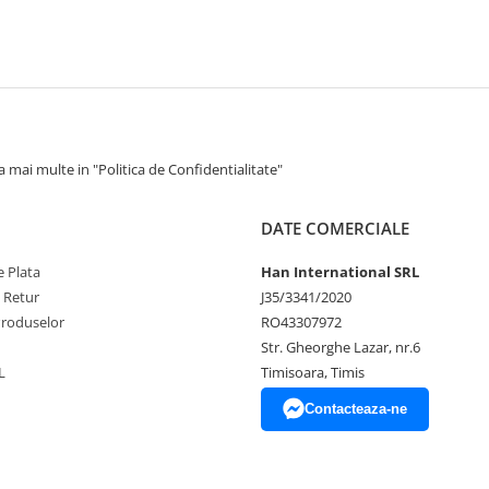
 mai multe in "Politica de Confidentialitate"
DATE COMERCIALE
 Plata
Han International SRL
e Retur
J35/3341/2020
Produselor
RO43307972
Str. Gheorghe Lazar, nr.6
L
Timisoara, Timis
Contacteaza-ne