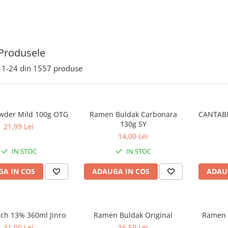
Produsele
1-
24
din
1557
produse
wder Mild 100g OTG
Ramen Buldak Carbonara
CANTABI
130g SY
21,99 Lei
14,00 Lei
IN STOC
IN STOC
A IN COS
ADAUGA IN COS
ADAU
ach 13% 360ml Jinro
Ramen Buldak Original
Ramen 
31,00 Lei
16,50 Lei