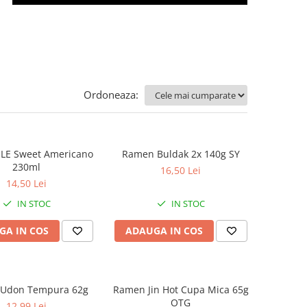
Ordoneaza:
LE Sweet Americano
Ramen Buldak 2x 140g SY
230ml
16,50 Lei
14,50 Lei
IN STOC
IN STOC
GA IN COS
ADAUGA IN COS
Udon Tempura 62g
Ramen Jin Hot Cupa Mica 65g
OTG
12,99 Lei