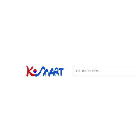
Ramyunㅣ라면
Snacksㅣ과자
Sosuriㅣ소스
Gata Preparatㅣ가공식품
Ingredienteㅣ재료
K-POPㅣ케이팝
Băuturiㅣ음료
Deserturiㅣ디저트
Pungă
Chips
Sos de Soia
Orez
Pastă
BTS
Soda
Biscuiți
Cupă
Crackers
Sos pentru Marinat
Alge
Condimente
ATEEZ
Suc
Prăjituri
Alge
Sos Picant
Altele
Făină
Black Pink
Cafea
Mochi
Gustări Tradiționale
Altele
Garnituri
Mix
IU
Ceai
Bomboane
Bază de Supă
Kimchi
KEY
Clasic
Caramele
Altele
Borcan
Jeleuri
Instant
Curry
Ciocolate
Perle de Tapioca
Orez
Cotton Candy
Alcoolice
Uleiuri
Guma de mestecat
Lapte
Migdale