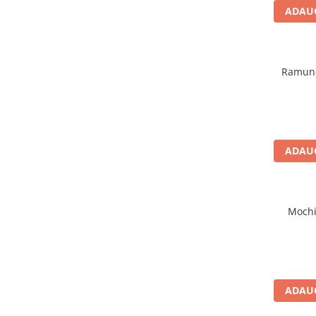
ADAUG
Ramune
ADAUG
Mochi
ADAUG