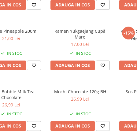
A IN COS
ADAUGA IN COS
ADAU
 Pineapple 200ml
Ramen Yukgaejang Cupă
Ramen S
-15%
Mare
21,00 Lei
14,
17,00 Lei
IN STOC
IN STOC
A IN COS
ADAUGA IN COS
ADAU
 Bubble Milk Tea
Mochi Chocolate 120g BH
Sos P
Chocolate
26,99 Lei
26,99 Lei
IN STOC
IN STOC
A IN COS
ADAUGA IN COS
ADAU