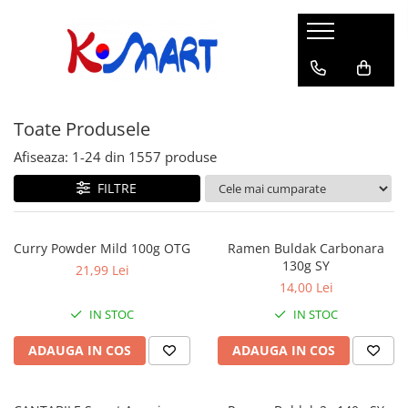
Ramyunㅣ라면
Snacksㅣ과자
Sosuriㅣ소스
Gata Preparatㅣ가공식품
Ingredienteㅣ재료
K-POPㅣ케이팝
Băuturiㅣ음료
Deserturiㅣ디저트
Pungă
Chips
Sos de Soia
Orez
Pastă
BTS
Soda
Biscuiți
Toate Produsele
Cupă
Crackers
Sos pentru Marinat
Alge
Condimente
ATEEZ
Suc
Prăjituri
Alge
Sos Picant
Altele
Făină
Black Pink
Cafea
Mochi
Afiseaza:
1-
24
din
1557
produse
Gustări Tradiționale
Altele
Garnituri
Mix
IU
Ceai
Bomboane
FILTRE
Bază de Supă
Kimchi
KEY
Clasic
Caramele
Altele
Borcan
Jeleuri
Curry Powder Mild 100g OTG
Ramen Buldak Carbonara
Instant
Curry
130g SY
Ciocolate
21,99 Lei
Perle de Tapioca
14,00 Lei
Orez
Cotton Candy
Alcoolice
IN STOC
IN STOC
Uleiuri
Guma de mestecat
Lapte
ADAUGA IN COS
ADAUGA IN COS
Migdale