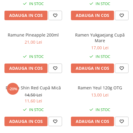
IN STOC
IN STOC
ADAUGA IN COS
ADAUGA IN COS
Ramune Pineapple 200ml
Ramen Yukgaejang Cupă
Mare
21,00 Lei
17,00 Lei
IN STOC
IN STOC
ADAUGA IN COS
ADAUGA IN COS
Ramen Shin Red Cupă Mică
Ramen Yeul 120g OTG
-20%
14,50 Lei
13,00 Lei
11,60 Lei
IN STOC
IN STOC
ADAUGA IN COS
ADAUGA IN COS