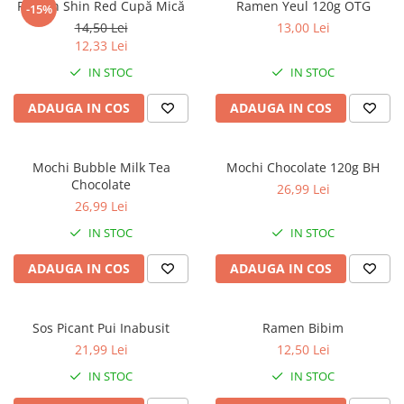
Ramen Shin Red Cupă Mică
Ramen Yeul 120g OTG
-15%
14,50 Lei
13,00 Lei
12,33 Lei
IN STOC
IN STOC
ADAUGA IN COS
ADAUGA IN COS
Mochi Bubble Milk Tea
Mochi Chocolate 120g BH
Chocolate
26,99 Lei
26,99 Lei
IN STOC
IN STOC
ADAUGA IN COS
ADAUGA IN COS
Sos Picant Pui Inabusit
Ramen Bibim
21,99 Lei
12,50 Lei
IN STOC
IN STOC