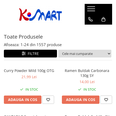
Ramyunㅣ라면
Snacksㅣ과자
Sosuriㅣ소스
Gata Preparatㅣ가공식품
Ingredienteㅣ재료
K-POPㅣ케이팝
Băuturiㅣ음료
Deserturiㅣ디저트
Pungă
Chips
Sos de Soia
Orez
Pastă
BTS
Soda
Biscuiți
Toate Produsele
Cupă
Crackers
Sos pentru Marinat
Alge
Condimente
ATEEZ
Suc
Prăjituri
Alge
Sos Picant
Altele
Făină
Black Pink
Cafea
Mochi
Afiseaza:
1-
24
din
1557
produse
Gustări Tradiționale
Altele
Garnituri
Mix
IU
Ceai
Bomboane
FILTRE
Bază de Supă
Kimchi
KEY
Clasic
Caramele
Altele
Borcan
Jeleuri
Curry Powder Mild 100g OTG
Ramen Buldak Carbonara
Instant
Curry
130g SY
Ciocolate
21,99 Lei
Perle de Tapioca
14,00 Lei
Orez
Cotton Candy
Alcoolice
IN STOC
IN STOC
Uleiuri
Guma de mestecat
Lapte
ADAUGA IN COS
ADAUGA IN COS
Migdale