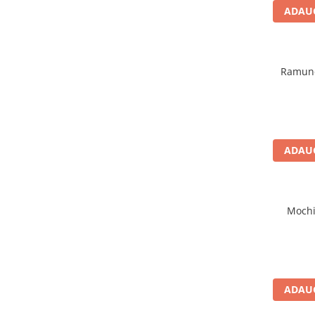
ADAUG
Ramune
ADAUG
Mochi
ADAUG