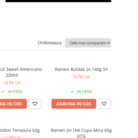
Ordoneaza:
LE Sweet Americano
Ramen Buldak 2x 140g SY
230ml
16,50 Lei
14,50 Lei
IN STOC
IN STOC
GA IN COS
ADAUGA IN COS
Udon Tempura 62g
Ramen Jin Hot Cupa Mica 65g
OTG
12,99 Lei