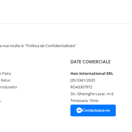
 mai multe in "Politica de Confidentialitate"
DATE COMERCIALE
 Plata
Han International SRL
e Retur
J35/3341/2020
Produselor
RO43307972
Str. Gheorghe Lazar, nr.6
L
Timisoara, Timis
Contacteaza-ne