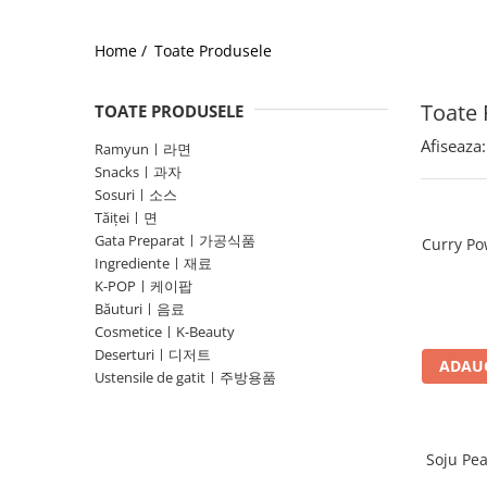
Home /
Toate Produsele
Toate 
TOATE PRODUSELE
Afiseaza:
Ramyunㅣ라면
Snacksㅣ과자
Sosuriㅣ소스
Tăițeiㅣ면
Gata Preparatㅣ가공식품
Curry Po
Ingredienteㅣ재료
K-POPㅣ케이팝
Băuturiㅣ음료
CosmeticeㅣK-Beauty
Deserturiㅣ디저트
ADAUG
Ustensile de gatitㅣ주방용품
Soju Pe