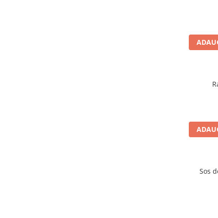
ADAUG
R
ADAUG
Sos d