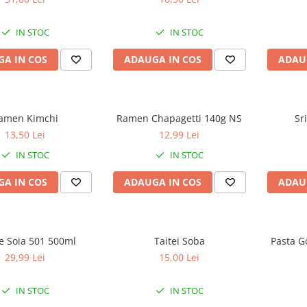
IN STOC
IN STOC
A IN COS
ADAUGA IN COS
ADAU
amen Kimchi
Ramen Chapagetti 140g NS
Sr
13,50 Lei
12,99 Lei
IN STOC
IN STOC
A IN COS
ADAUGA IN COS
ADAU
e Soia 501 500ml
Taitei Soba
Pasta G
29,99 Lei
15,00 Lei
IN STOC
IN STOC