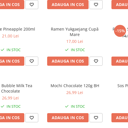
A IN COS
ADAUGA IN COS
ADAU
 Pineapple 200ml
Ramen Yukgaejang Cupă
Ramen S
-15%
Mare
21,00 Lei
14,
17,00 Lei
IN STOC
IN STOC
A IN COS
ADAUGA IN COS
ADAU
 Bubble Milk Tea
Mochi Chocolate 120g BH
Sos P
Chocolate
26,99 Lei
26,99 Lei
IN STOC
IN STOC
A IN COS
ADAUGA IN COS
ADAU