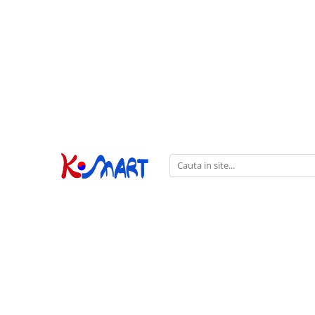
Ramyunㅣ라면
Snacksㅣ과자
Sosuriㅣ소스
Gata Preparatㅣ가공식품
Ingredienteㅣ재료
K-POPㅣ케이팝
Băuturiㅣ음료
Deserturiㅣ디저트
Pungă
Chips
Sos de Soia
Orez
Pastă
BTS
Soda
Biscuiți
Cupă
Crackers
Sos pentru Marinat
Alge
Condimente
ATEEZ
Suc
Prăjituri
Alge
Sos Picant
Altele
Făină
Black Pink
Cafea
Mochi
Gustări Tradiționale
Altele
Garnituri
Mix
IU
Ceai
Bomboane
Bază de Supă
Kimchi
KEY
Clasic
Caramele
Altele
Borcan
Jeleuri
Instant
Curry
Ciocolate
Perle de Tapioca
Orez
Cotton Candy
Alcoolice
Uleiuri
Guma de mestecat
Lapte
Migdale