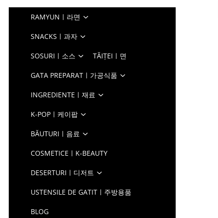
RAMYUNㅣ라면
SNACKSㅣ과자
SOSURIㅣ소스
TĂIȚEIㅣ면
GATA PREPARATㅣ가공식품
INGREDIENTEㅣ재료
K-POPㅣ케이팝
BĂUTURIㅣ음료
COSMETICEㅣK-BEAUTY
DESERTURIㅣ디저트
USTENSILE DE GATITㅣ주방용품
BLOG