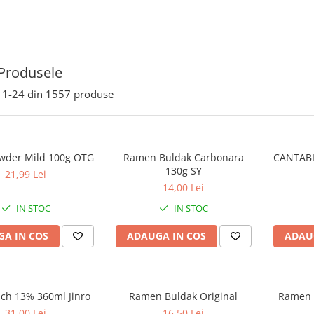
Produsele
1-
24
din
1557
produse
wder Mild 100g OTG
Ramen Buldak Carbonara
CANTABI
130g SY
21,99 Lei
14,00 Lei
IN STOC
IN STOC
A IN COS
ADAUGA IN COS
ADAU
ach 13% 360ml Jinro
Ramen Buldak Original
Ramen 
31,00 Lei
16,50 Lei