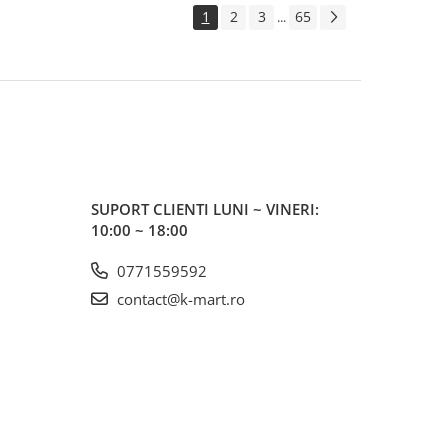
1
2
3
65
...
SUPORT CLIENTI
LUNI ~ VINERI:
10:00 ~ 18:00
0771559592
contact@k-mart.ro