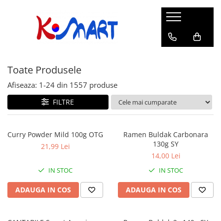
Ramyunㅣ라면
Snacksㅣ과자
Sosuriㅣ소스
Gata Preparatㅣ가공식품
Ingredienteㅣ재료
K-POPㅣ케이팝
Băuturiㅣ음료
Deserturiㅣ디저트
Pungă
Chips
Sos de Soia
Orez
Pastă
BTS
Soda
Biscuiți
Toate Produsele
Cupă
Crackers
Sos pentru Marinat
Alge
Condimente
ATEEZ
Suc
Prăjituri
Alge
Sos Picant
Altele
Făină
Black Pink
Cafea
Mochi
Afiseaza:
1-
24
din
1557
produse
Gustări Tradiționale
Altele
Garnituri
Mix
IU
Ceai
Bomboane
FILTRE
Bază de Supă
Kimchi
KEY
Clasic
Caramele
Altele
Borcan
Jeleuri
Curry Powder Mild 100g OTG
Ramen Buldak Carbonara
Instant
Curry
130g SY
Ciocolate
21,99 Lei
Perle de Tapioca
14,00 Lei
Orez
Cotton Candy
Alcoolice
IN STOC
IN STOC
Uleiuri
Guma de mestecat
Lapte
ADAUGA IN COS
ADAUGA IN COS
Migdale