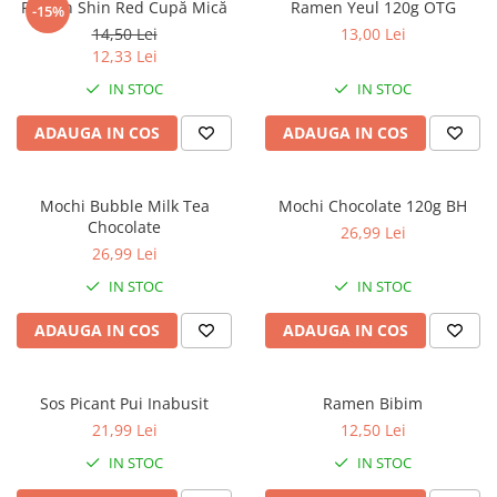
Ramen Shin Red Cupă Mică
Ramen Yeul 120g OTG
-15%
14,50 Lei
13,00 Lei
12,33 Lei
IN STOC
IN STOC
ADAUGA IN COS
ADAUGA IN COS
Mochi Bubble Milk Tea
Mochi Chocolate 120g BH
Chocolate
26,99 Lei
26,99 Lei
IN STOC
IN STOC
ADAUGA IN COS
ADAUGA IN COS
Sos Picant Pui Inabusit
Ramen Bibim
21,99 Lei
12,50 Lei
IN STOC
IN STOC