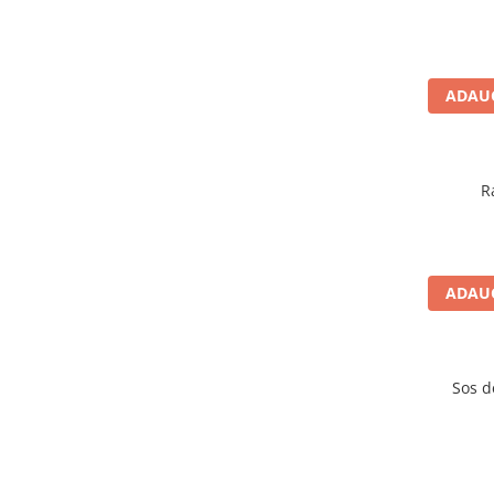
ADAUG
R
ADAUG
Sos d