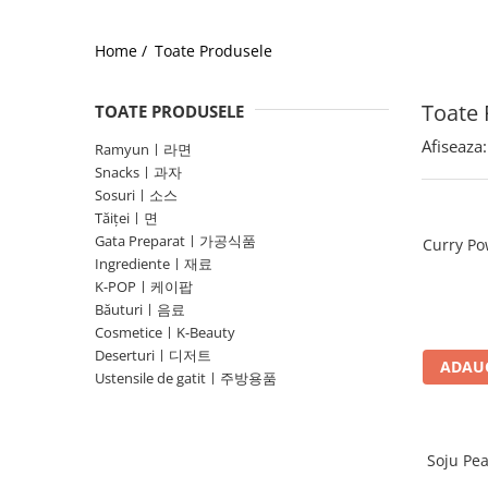
Home /
Toate Produsele
Toate 
TOATE PRODUSELE
Afiseaza:
Ramyunㅣ라면
Snacksㅣ과자
Sosuriㅣ소스
Tăițeiㅣ면
Gata Preparatㅣ가공식품
Curry Po
Ingredienteㅣ재료
K-POPㅣ케이팝
Băuturiㅣ음료
CosmeticeㅣK-Beauty
Deserturiㅣ디저트
ADAUG
Ustensile de gatitㅣ주방용품
Soju Pe