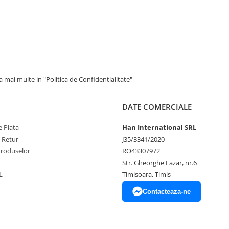
 mai multe in "Politica de Confidentialitate"
DATE COMERCIALE
 Plata
Han International SRL
e Retur
J35/3341/2020
Produselor
RO43307972
Str. Gheorghe Lazar, nr.6
L
Timisoara, Timis
Contacteaza-ne