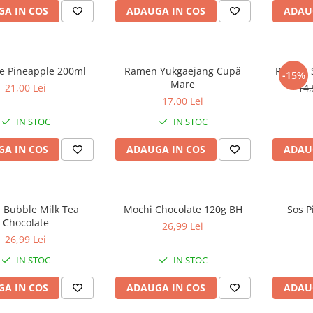
A IN COS
ADAUGA IN COS
ADAU
 Pineapple 200ml
Ramen Yukgaejang Cupă
Ramen S
-15%
Mare
21,00 Lei
14,
17,00 Lei
IN STOC
IN STOC
A IN COS
ADAUGA IN COS
ADAU
 Bubble Milk Tea
Mochi Chocolate 120g BH
Sos P
Chocolate
26,99 Lei
26,99 Lei
IN STOC
IN STOC
A IN COS
ADAUGA IN COS
ADAU