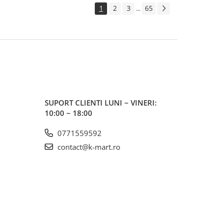
1
2
3
65
...
SUPORT CLIENTI
LUNI ~ VINERI:
10:00 ~ 18:00
0771559592
contact@k-mart.ro