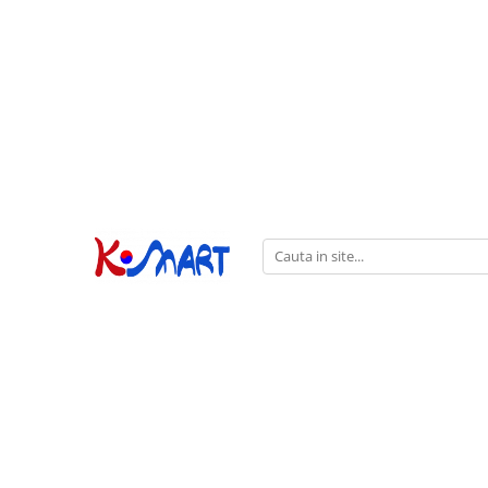
Ramyunㅣ라면
Snacksㅣ과자
Sosuriㅣ소스
Gata Preparatㅣ가공식품
Ingredienteㅣ재료
K-POPㅣ케이팝
Băuturiㅣ음료
Deserturiㅣ디저트
Pungă
Chips
Sos de Soia
Orez
Pastă
BTS
Soda
Biscuiți
Cupă
Crackers
Sos pentru Marinat
Alge
Condimente
ATEEZ
Suc
Prăjituri
Alge
Sos Picant
Altele
Făină
Black Pink
Cafea
Mochi
Gustări Tradiționale
Altele
Garnituri
Mix
IU
Ceai
Bomboane
Bază de Supă
Kimchi
KEY
Clasic
Caramele
Altele
Borcan
Jeleuri
Instant
Curry
Ciocolate
Perle de Tapioca
Orez
Cotton Candy
Alcoolice
Uleiuri
Guma de mestecat
Lapte
Migdale