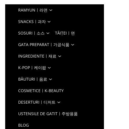
RAMYUNㅣ라면
SNACKSㅣ과자
SOSURIㅣ소스
TĂIȚEIㅣ면
GATA PREPARATㅣ가공식품
INGREDIENTEㅣ재료
K-POPㅣ케이팝
BĂUTURIㅣ음료
COSMETICEㅣK-BEAUTY
DESERTURIㅣ디저트
USTENSILE DE GATITㅣ주방용품
BLOG