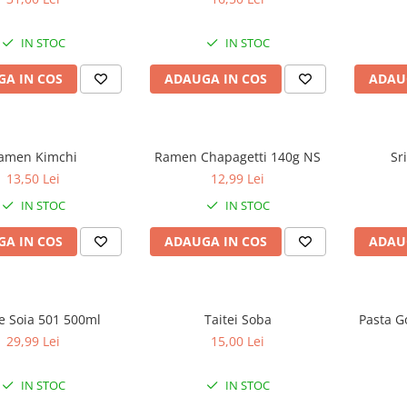
IN STOC
IN STOC
A IN COS
ADAUGA IN COS
ADAU
amen Kimchi
Ramen Chapagetti 140g NS
Sr
13,50 Lei
12,99 Lei
IN STOC
IN STOC
A IN COS
ADAUGA IN COS
ADAU
e Soia 501 500ml
Taitei Soba
Pasta G
29,99 Lei
15,00 Lei
IN STOC
IN STOC