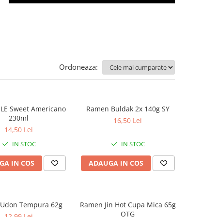
Ordoneaza:
LE Sweet Americano
Ramen Buldak 2x 140g SY
230ml
16,50 Lei
14,50 Lei
IN STOC
IN STOC
GA IN COS
ADAUGA IN COS
Udon Tempura 62g
Ramen Jin Hot Cupa Mica 65g
OTG
12,99 Lei