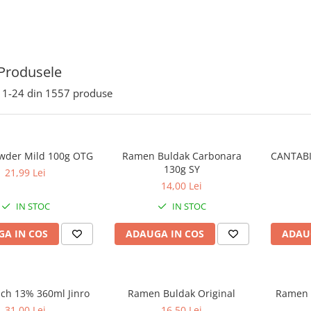
Produsele
1-
24
din
1557
produse
wder Mild 100g OTG
Ramen Buldak Carbonara
CANTABI
130g SY
21,99 Lei
14,00 Lei
IN STOC
IN STOC
A IN COS
ADAUGA IN COS
ADAU
ach 13% 360ml Jinro
Ramen Buldak Original
Ramen 
31,00 Lei
16,50 Lei