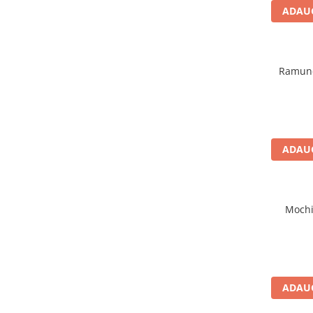
ADAUG
Ramune
ADAUG
Mochi
ADAUG