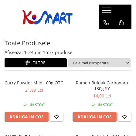
Ramyunㅣ라면
Snacksㅣ과자
Sosuriㅣ소스
Gata Preparatㅣ가공식품
Ingredienteㅣ재료
K-POPㅣ케이팝
Băuturiㅣ음료
Deserturiㅣ디저트
Pungă
Chips
Sos de Soia
Orez
Pastă
BTS
Soda
Biscuiți
Toate Produsele
Cupă
Crackers
Sos pentru Marinat
Alge
Condimente
ATEEZ
Suc
Prăjituri
Alge
Sos Picant
Altele
Făină
Black Pink
Cafea
Mochi
Afiseaza:
1-
24
din
1557
produse
Gustări Tradiționale
Altele
Garnituri
Mix
IU
Ceai
Bomboane
FILTRE
Bază de Supă
Kimchi
KEY
Clasic
Caramele
Altele
Borcan
Jeleuri
Curry Powder Mild 100g OTG
Ramen Buldak Carbonara
Instant
Curry
130g SY
Ciocolate
21,99 Lei
Perle de Tapioca
14,00 Lei
Orez
Cotton Candy
Alcoolice
IN STOC
IN STOC
Uleiuri
Guma de mestecat
Lapte
ADAUGA IN COS
ADAUGA IN COS
Migdale