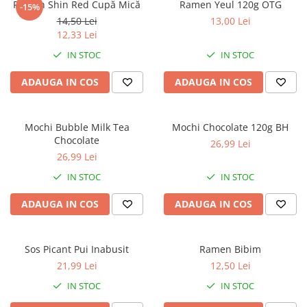
Ramen Shin Red Cupă Mică
Ramen Yeul 120g OTG
-15%
14,50 Lei
13,00 Lei
12,33 Lei
IN STOC
IN STOC
ADAUGA IN COS
ADAUGA IN COS
Mochi Bubble Milk Tea
Mochi Chocolate 120g BH
Chocolate
26,99 Lei
26,99 Lei
IN STOC
IN STOC
ADAUGA IN COS
ADAUGA IN COS
Sos Picant Pui Inabusit
Ramen Bibim
21,99 Lei
12,50 Lei
IN STOC
IN STOC