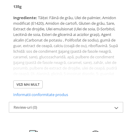
135g
Ingrediente:
Tăiței: Făină de grâu, Ulei de palmier, Amidon
modificat (E1420), Amidon de cartofi, Gluten de grâu, Sare,
Extract de drojdie, Ulei emulsionat (Ulei de soia, D-Sorbitol,
Lecitină de soia, Esteri de glicerină ai acizilor grași), Agent
alcalin (Carbonat de potasiu , Polifosfat de sodiu), gumă de
guar, extract de ceapă, calciu (coajă de ou), riboflavină. Supă
lichidă: sos de condiment Jjajang (pastă de fasole neagră,
caramel, sare), glucozacharidă, apă, pulbere de condiment
Jjajang (pastă de fasole neagră, caramel, sare), zahăr, ulei de
porumb, pulbere de extract de drojdie, ulei de ceapă, pudră
de ceapă, Dl- Alanină, glicină, 5-inosinat disodic, 5- guanilat
disodic, pulbere de ulei de palmier, pudră de caramel, ulei de
susan, sare, pudră de ghimbir. Amestec de legume: proteine
VEZI MAI MULT
vegetale texturate (grâu de soia), varză, ceapă, cartofi prăjit.
Informatii conformitate produs
Review-uri
(0)