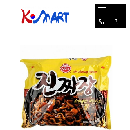
Ramyunㅣ라면
Snacksㅣ과자
Sosuriㅣ소스
Gata Preparatㅣ가공식품
Ingredienteㅣ재료
K-POPㅣ케이팝
Băuturiㅣ음료
Deserturiㅣ디저트
Pungă
Chips
Sos de Soia
Orez
Pastă
BTS
Soda
Biscuiți
Cupă
Crackers
Sos pentru Marinat
Alge
Condimente
ATEEZ
Suc
Prăjituri
Alge
Sos Picant
Altele
Făină
Black Pink
Cafea
Mochi
Gustări Tradiționale
Altele
Garnituri
Mix
IU
Ceai
Bomboane
Bază de Supă
Kimchi
KEY
Clasic
Caramele
Altele
Borcan
Jeleuri
Instant
Curry
Ciocolate
Perle de Tapioca
Orez
Cotton Candy
Alcoolice
Uleiuri
Guma de mestecat
Lapte
Migdale