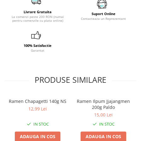
Livrare Gratuita
Suport Online
La comenzi peste 200 RON (numai
Contacteaza un Reprezentant
pentru comenzile cu plata online)
100% Satisfactie
Garantat
PRODUSE SIMILARE
Ramen Chapagetti 140g NS
Ramen Ilpum Jjajangmen
200g Paldo
12,99 Lei
15,00 Lei
IN STOC
IN STOC
ADAUGA IN COS
ADAUGA IN COS