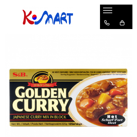
Ramyunㅣ라면
Snacksㅣ과자
Sosuriㅣ소스
Gata Preparatㅣ가공식품
Ingredienteㅣ재료
K-POPㅣ케이팝
Băuturiㅣ음료
Deserturiㅣ디저트
Pungă
Chips
Sos de Soia
Orez
Pastă
BTS
Soda
Biscuiți
Cupă
Crackers
Sos pentru Marinat
Alge
Condimente
ATEEZ
Suc
Prăjituri
Alge
Sos Picant
Altele
Făină
Black Pink
Cafea
Mochi
Gustări Tradiționale
Altele
Garnituri
Mix
IU
Ceai
Bomboane
Bază de Supă
Kimchi
KEY
Clasic
Caramele
Altele
Borcan
Jeleuri
Instant
Curry
Ciocolate
Perle de Tapioca
Orez
Cotton Candy
Alcoolice
Uleiuri
Guma de mestecat
Lapte
Migdale