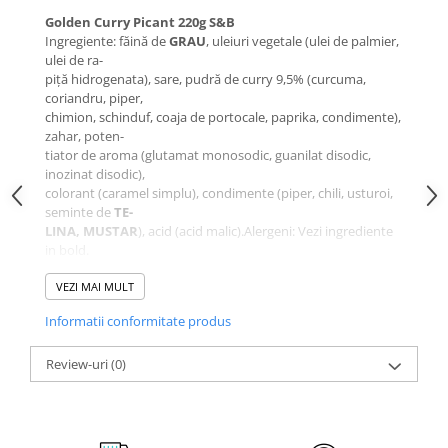
Golden Curry Picant 220g S&B
Ingregiente: făină de
GRAU
, uleiuri vegetale (ulei de palmier,
ulei de ra-
piță hidrogenata), sare, pudră de curry 9,5% (curcuma,
coriandru, piper,
chimion, schinduf, coaja de portocale, paprika, condimente),
zahar, poten-
tiator de aroma (glutamat monosodic, guanilat disodic,
inozinat disodic),
colorant (caramel simplu), condimente (piper, chili, usturoi,
seminte de
TE-
LINA, MUSTAR
), acid (acid malic).Alergeni: Vezi ingrediente
in bold.
A se pastra la frigider in recipient ermetic dupa deschidere.
Mod de preparare
VEZI MAI MULT
: 1) Se prăjește carnea și legumele cu ulei
într-o cratiță
Informatii conformitate produs
mare la foc mediu timp de 5 min. 2) Adăugați apă și aduceți
la fierbere.
Reduceți focul, acoperiți și fierbeți până când ingredientele
Review-uri
(0)
sunt fragede,
aproximativ 15 minute. 3) Opriți focul, rupeți amestecul de
curry în bucăți
și adăugați-le în cratiță. Amestecați până când amestecurile