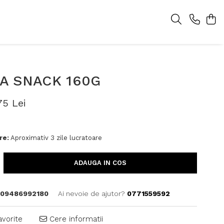
A SNACK 160G
75 Lei
re:
Aproximativ 3 zile lucratoare
ADAUGA IN COS
09486992180
Ai nevoie de ajutor?
0771559592
avorite
Cere informatii