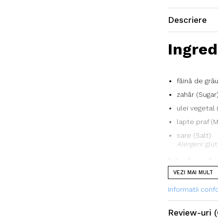
Descriere
Ingred
făină de grâ
zahăr (Sugar
ulei vegetal 
lapte praf (
sare (Salt)
Alergeni:
glut
Valori
VEZI MAI MULT
per 10
Informatii con
Componentă
Review-uri
(