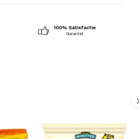
480 kcal
22 g
100% Satisfactie
i grași saturați
10 g
Garantat
g)
60 g
aruri
25 g
5 g
0.5 g