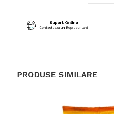
Energie (kcal)
Grăsimi (g)
Suport Online
– din care aciz
Contacteaza un Reprezentant
Carbohidrați (
– din care zah
Proteine (g)
Sare (g)
PRODUSE SIMILARE