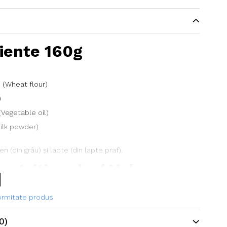
iente 160g
u (Wheat flour)
)
(Vegetable oil)
Milk powder)
en (din grâu) și lapte (din lapte praf).
 nutriționale / Valoare
0 g
formitate produs
Valoare
0)