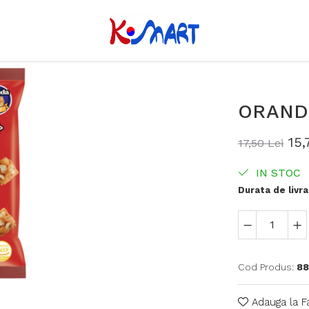
ORAND
15,
17,50 Lei
IN STOC
Durata de livra
Cod Produs:
88
Adauga la F