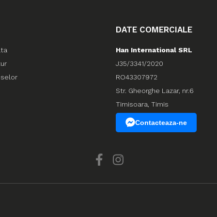
DATE COMERCIALE
ata
Han International SRL
tur
J35/3341/2020
uselor
RO43307972
Str. Gheorghe Lazar, nr.6
Timisoara, Timis
Contacteaza-ne