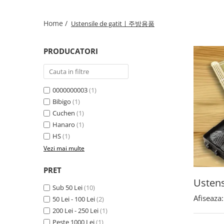
Home /
Ustensile de gatitㅣ주방용품
PRODUCATORI
0000000003
(1)
Bibigo
(1)
Cuchen
(1)
Hanaro
(1)
HS
(1)
Vezi mai multe
PRET
Usten
Sub 50 Lei
(10)
Afiseaza:
50 Lei - 100 Lei
(2)
200 Lei - 250 Lei
(1)
Peste 1000 Lei
(1)