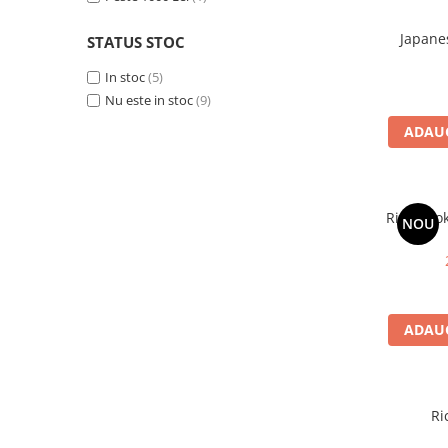
Japane
STATUS STOC
In stoc
(5)
Nu este in stoc
(9)
ADAUG
Rice Coo
NOU
ADAUG
Ri