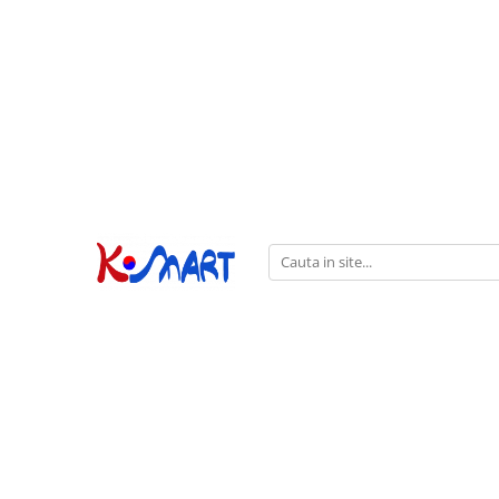
Ramyunㅣ라면
Snacksㅣ과자
Sosuriㅣ소스
Gata Preparatㅣ가공식품
Ingredienteㅣ재료
K-POPㅣ케이팝
Băuturiㅣ음료
Deserturiㅣ디저트
Pungă
Chips
Sos de Soia
Orez
Pastă
BTS
Soda
Biscuiți
Cupă
Crackers
Sos pentru Marinat
Alge
Condimente
ATEEZ
Suc
Prăjituri
Alge
Sos Picant
Altele
Făină
Black Pink
Cafea
Mochi
Gustări Tradiționale
Altele
Garnituri
Mix
IU
Ceai
Bomboane
Bază de Supă
Kimchi
KEY
Clasic
Caramele
Altele
Borcan
Jeleuri
Instant
Curry
Ciocolate
Perle de Tapioca
Orez
Cotton Candy
Alcoolice
Uleiuri
Guma de mestecat
Lapte
Migdale