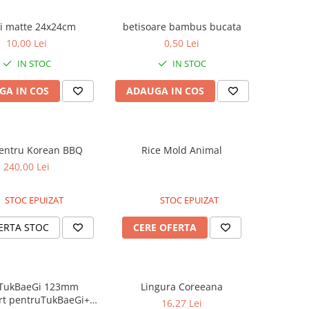
i matte 24x24cm
betisoare bambus bucata
10,00 Lei
0,50 Lei
IN STOC
IN STOC
GA IN COS
ADAUGA IN COS
pentru Korean BBQ
Rice Mold Animal
240,00 Lei
STOC EPUIZAT
STOC EPUIZAT
ERTA STOC
CERE OFERTA
) TukBaeGi 123mm
Lingura Coreeana
rt pentruTukBaeGi+
16,27 Lei