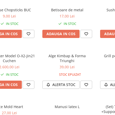
se Chopsticks BUC
Betisoare de metal
Sush
9,00 Lei
17,00 Lei
IN STOC
IN STOC
A IN COS
ADAUGA IN COS
ADAU
ker Model O-X2-Jin21
Alge Kimbap & Forma
Grill 
Cuchen
Triunghi
2.600,00 Lei
39,00 Lei
IN STOC
STOC EPUIZAT
A IN COS
ALERTA STOC
AL
ce Mold Heart
Manusi latex L
(Set
+Suppo
27,00 Lei