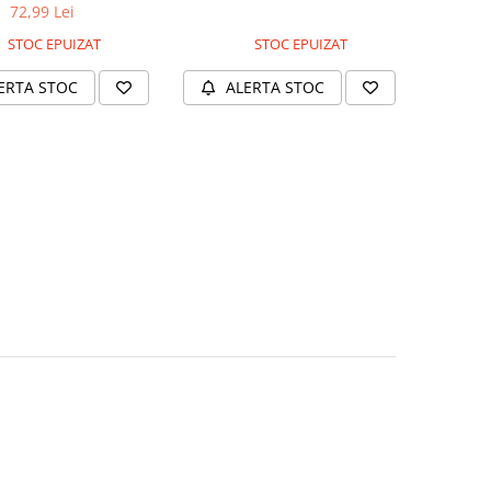
ukBaeGi Tray
72,99 Lei
STOC EPUIZAT
STOC EPUIZAT
ERTA STOC
ALERTA STOC