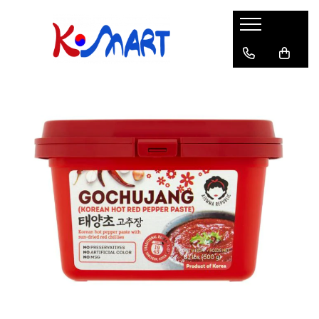
Ramyunㅣ라면
Snacksㅣ과자
Sosuriㅣ소스
Gata Preparatㅣ가공식품
Ingredienteㅣ재료
K-POPㅣ케이팝
Băuturiㅣ음료
Deserturiㅣ디저트
Pungă
Chips
Sos de Soia
Orez
Pastă
BTS
Soda
Biscuiți
Cupă
Crackers
Sos pentru Marinat
Alge
Condimente
ATEEZ
Suc
Prăjituri
Alge
Sos Picant
Altele
Făină
Black Pink
Cafea
Mochi
Gustări Tradiționale
Altele
Garnituri
Mix
IU
Ceai
Bomboane
Bază de Supă
Kimchi
KEY
Clasic
Caramele
Altele
Borcan
Jeleuri
Instant
Curry
Ciocolate
Perle de Tapioca
Orez
Cotton Candy
Alcoolice
Uleiuri
Guma de mestecat
Lapte
Migdale