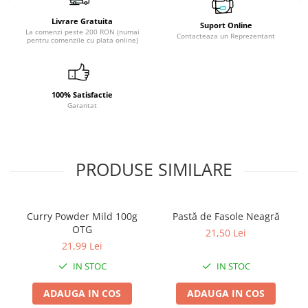
Livrare Gratuita
Suport Online
La comenzi peste 200 RON (numai
Contacteaza un Reprezentant
pentru comenzile cu plata online)
100% Satisfactie
Garantat
PRODUSE SIMILARE
Curry Powder Mild 100g
Pastă de Fasole Neagră
OTG
21,50 Lei
21,99 Lei
IN STOC
IN STOC
ADAUGA IN COS
ADAUGA IN COS