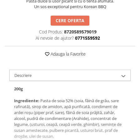
Pasta dulce si usor picant si cu o tenta afumata.
Un sos exceptional pentru Korean BBQ
CERE OFERTA
Cod Produs:
8720589579019
Ai nevoie de ajutor?
0771559592
Adauga la Favorite
Descriere
200g
Ingrediente:
Pasta de soia 52% (soia, făină de grâu, sare
rafinată), sirop de amidon, apă purificată, condiment de
ardei roșu (piper praf, sare), făină de soia prăjită, zahăr,
alcool, pudră de condimentare (Arahide), concentrat de
legume, (usturoi, ceapă, ceapă verde, ghimbir), semințe de
susan amestecate, pulbere picantă, usturoi brut, praf de
drojdie, ulei de susan,