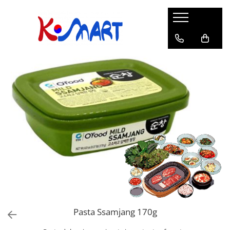
Ramyunㅣ라면
Snacksㅣ과자
Sosuriㅣ소스
Gata Preparatㅣ가공식품
Ingredienteㅣ재료
K-POPㅣ케이팝
Băuturiㅣ음료
Deserturiㅣ디저트
Pungă
Chips
Sos de Soia
Orez
Pastă
BTS
Soda
Biscuiți
Cupă
Crackers
Sos pentru Marinat
Alge
Condimente
ATEEZ
Suc
Prăjituri
Alge
Sos Picant
Altele
Făină
Black Pink
Cafea
Mochi
Gustări Tradiționale
Altele
Garnituri
Mix
IU
Ceai
Bomboane
Bază de Supă
Kimchi
KEY
Clasic
Caramele
Altele
Borcan
Jeleuri
Instant
Curry
Ciocolate
Perle de Tapioca
Orez
Cotton Candy
Alcoolice
Uleiuri
Guma de mestecat
Lapte
Migdale
Pasta Ssamjang 170g