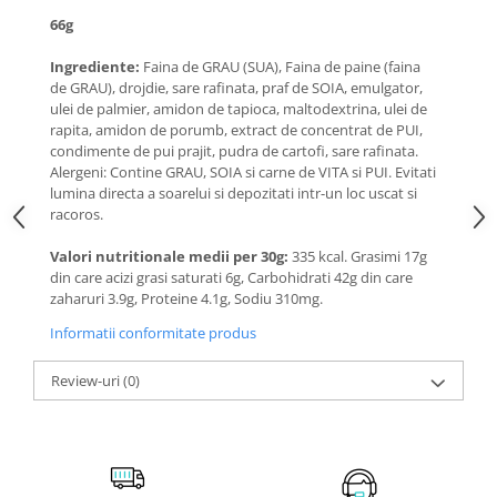
66g
Ingrediente:
Faina de GRAU (SUA), Faina de paine (faina
de GRAU), drojdie, sare rafinata, praf de SOIA, emulgator,
ulei de palmier, amidon de tapioca, maltodextrina, ulei de
rapita, amidon de porumb, extract de concentrat de PUI,
condimente de pui prajit, pudra de cartofi, sare rafinata.
Alergeni: Contine GRAU, SOIA si carne de VITA si PUI. Evitati
lumina directa a soarelui si depozitati intr-un loc uscat si
racoros.
Valori nutritionale medii per 30g:
335 kcal. Grasimi 17g
din care acizi grasi saturati 6g, Carbohidrati 42g din care
zaharuri 3.9g, Proteine 4.1g, Sodiu 310mg.
Informatii conformitate produs
Review-uri
(0)