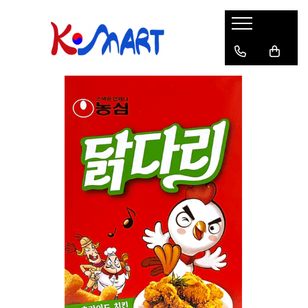
Ramyunㅣ라면
Snacksㅣ과자
Sosuriㅣ소스
Gata Preparatㅣ가공식품
Ingredienteㅣ재료
K-POPㅣ케이팝
Băuturiㅣ음료
Deserturiㅣ디저트
Pungă
Chips
Sos de Soia
Orez
Pastă
BTS
Soda
Biscuiți
Cupă
Crackers
Sos pentru Marinat
Alge
Condimente
ATEEZ
Suc
Prăjituri
Alge
Sos Picant
Altele
Făină
Black Pink
Cafea
Mochi
Gustări Tradiționale
Altele
Garnituri
Mix
IU
Ceai
Bomboane
Bază de Supă
Kimchi
KEY
Clasic
Caramele
Altele
Borcan
Jeleuri
Instant
Curry
Ciocolate
Perle de Tapioca
Orez
Cotton Candy
Alcoolice
Uleiuri
Guma de mestecat
Lapte
Migdale