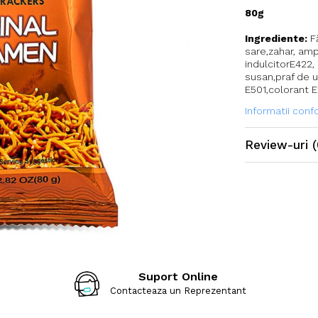
80g
Ingrediente:
Fă
sare,zahar, amp
indulcitorE422,
susan,praf de u
E501,colorant 
Informatii con
Review-uri
(
Suport Online
Contacteaza un Reprezentant