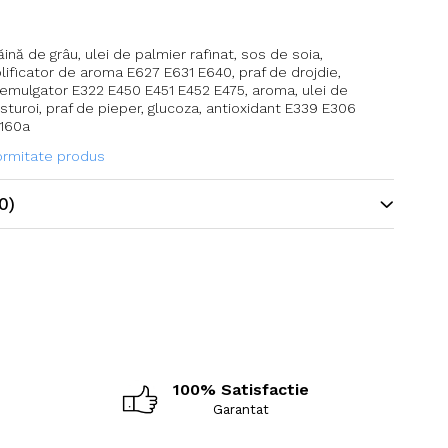
ină de grâu, ulei de palmier rafinat, sos de soia,
lificator de aroma E627 E631 E640, praf de drojdie,
 emulgator E322 E450 E451 E452 E475, aroma, ulei de
sturoi, praf de pieper, glucoza, antioxidant E339 E306
E160a
formitate produs
0)
100% Satisfactie
Garantat