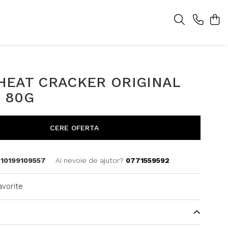
HEAT CRACKER ORIGINAL
 80G
CERE OFERTA
10199109557
Ai nevoie de ajutor?
0771559592
avorite