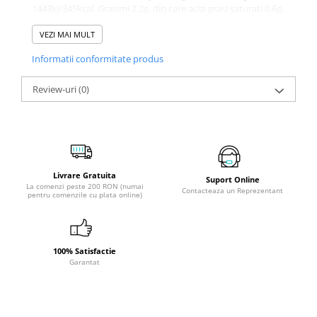
1443kj/345kcal, Grasimi 2.2g, din care acizi grasi saturati 0.6g,
Carbohidrati 55g din care zaharuri 29g, Fibre 2.3g, Proteine
26g, Sare 4.8
VEZI MAI MULT
Informatii conformitate produs
Review-uri
(0)
Livrare Gratuita
Suport Online
La comenzi peste 200 RON (numai
Contacteaza un Reprezentant
pentru comenzile cu plata online)
100% Satisfactie
Garantat