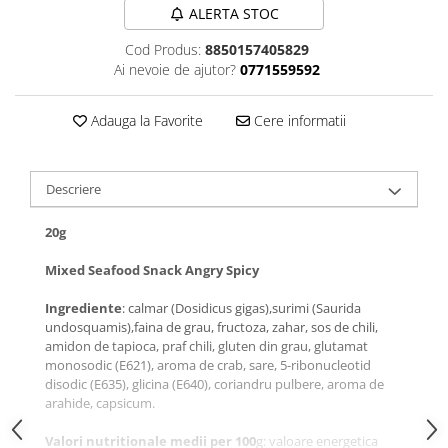
ALERTA STOC
Cod Produs:
8850157405829
Ai nevoie de ajutor?
0771559592
Adauga la Favorite
Cere informatii
Descriere
20g
Mixed Seafood Snack Angry Spicy
Ingrediente
: calmar (Dosidicus gigas),surimi (Saurida
undosquamis),faina de grau, fructoza, zahar, sos de chili,
amidon de tapioca, praf chili, gluten din grau, glutamat
monosodic (E621), aroma de crab, sare, 5-ribonucleotid
disodic (E635), glicina (E640), coriandru pulbere, aroma de
arahide, capsicum.
Valori nutritionale medii per 100
g: valoare energetica