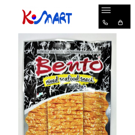
Ramyunㅣ라면
Snacksㅣ과자
Sosuriㅣ소스
Gata Preparatㅣ가공식품
Ingredienteㅣ재료
K-POPㅣ케이팝
Băuturiㅣ음료
Deserturiㅣ디저트
Pungă
Chips
Sos de Soia
Orez
Pastă
BTS
Soda
Biscuiți
Cupă
Crackers
Sos pentru Marinat
Alge
Condimente
ATEEZ
Suc
Prăjituri
Alge
Sos Picant
Altele
Făină
Black Pink
Cafea
Mochi
Gustări Tradiționale
Altele
Garnituri
Mix
IU
Ceai
Bomboane
Bază de Supă
Kimchi
KEY
Clasic
Caramele
Altele
Borcan
Jeleuri
Instant
Curry
Ciocolate
Perle de Tapioca
Orez
Cotton Candy
Alcoolice
Uleiuri
Guma de mestecat
Lapte
Migdale