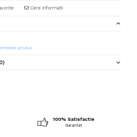
avorite
Cere informatii
formitate produs
0)
100% Satisfactie
Garantat